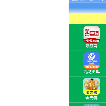
导航网
九龙图库
金光佛