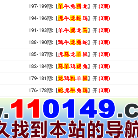
197-199期:【
羊
.牛.兔.
猪
.龙
】开:
(2期)
194-196期:【
虎
.牛.
龙
.
蛇
.鸡
】开:
(3期)
191-193期:【
羊.牛.
虎
.龙.
马
】开:
(2期)
188-190期:【
鸡.牛.
龙
.
兔
.蛇
】开:
(3期)
185-187期:【
虎.
马
.龙.
羊
.鼠
】开:
(2期)
182-184期:【
马
.
羊
.鸡.
虎
.兔
】开:
(3期)
179-181期:【
龙
.鸡.
狗
.羊.
鼠
】开:
(3期)
176-178期:【
蛇
.虎.
牛
.兔.
鸡
】开:
(3期)