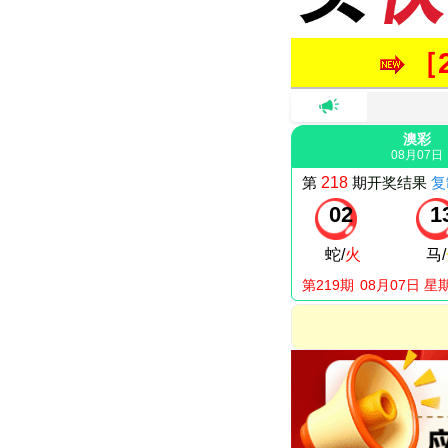
［
澳彩
08月07日
第
218
期
开奖结果
复
02
1
蛇
/
火
马
/
第219期
08
月
07
日 星