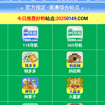
↓↓≌ 官方指定 •
港澳综合站点 ≌↓↓
今日推荐好料
站点:
2025
0149
.COM
118导航
365导航
钱多多
妈祖阁
神算子
大赢家