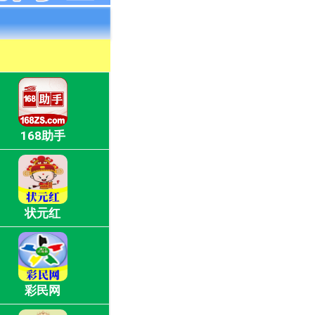
168助手
状元红
彩民网