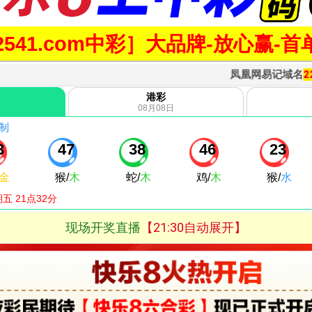
2541.com中彩］大品牌-放心赢-
凤凰网易记域名
22880
港彩
08月08日
制
3
47
38
46
23
金
猴
/
木
蛇
/
木
鸡
/
木
猴
/
水
期
五
21点32分
现场开奖直播
【21:30自动展开】