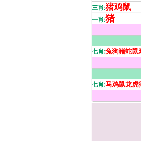
猪鸡鼠
三肖:
猪
一肖:
兔狗猪蛇鼠
七肖:
马鸡鼠龙虎
七肖: